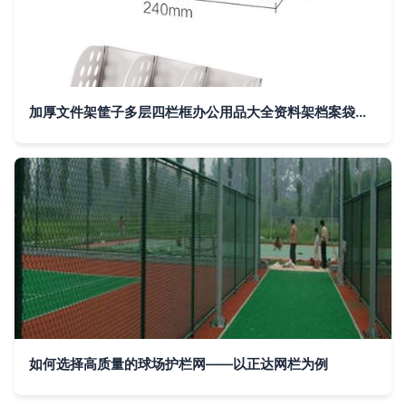
加厚文件架筐子多层四栏框办公用品大全资料架档案袋文件夹收纳盒置物盘篮学生用书架简易
如何选择高质量的球场护栏网——以正达网栏为例