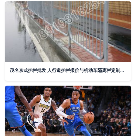
茂名京式护栏批发 人行道护栏报价与机动车隔离栏定制服务全解析