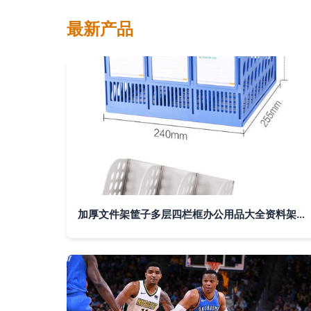
最新产品
加厚文件架筐子多层四栏框办公用品大全资料架档案袋文件夹收纳盒置物盘篮学生用书架简易