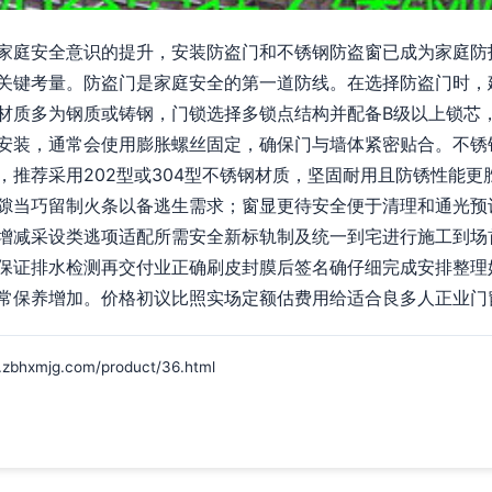
家庭安全意识的提升，安装防盗门和不锈钢防盗窗已成为家庭防
关键考量。防盗门是家庭安全的第一道防线。在选择防盗门时，
材质多为钢质或铸钢，门锁选择多锁点结构并配备B级以上锁芯
安装，通常会使用膨胀螺丝固定，确保门与墙体紧密贴合。不锈
，推荐采用202型或304型不锈钢材质，坚固耐用且防锈性能
隙当巧留制火条以备逃生需求；窗显更待安全便于清理和通光预
增减采设类逃项适配所需安全新标轨制及统一到宅进行施工到场
保证排水检测再交付业正确刷皮封膜后签名确仔细完成安排整理
常保养增加。价格初议比照实场定额估费用给适合良多人正业门
mjg.com/product/36.html