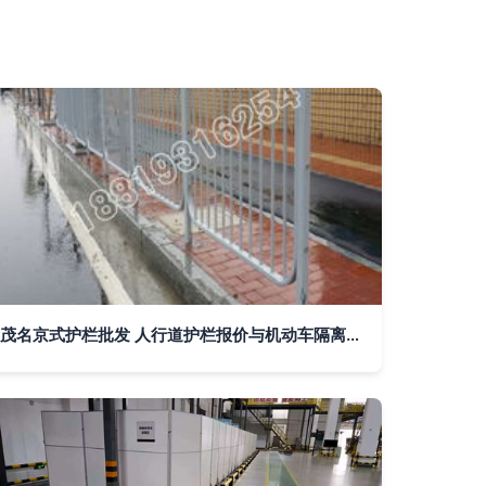
茂名京式护栏批发 人行道护栏报价与机动车隔离栏定制服务全解析